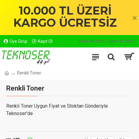
10.000 TL ÜZERİ
KARGO ÜCRETSİZ
Üye Girişi
Kayıt Ol
Dolar: 48.35 TL - Euro: 55.72 TL
Renkli Toner
Renkli Toner
Renkli Toner Uygun Fiyat ve Stoktan Gönderiyle
Teknoser'de