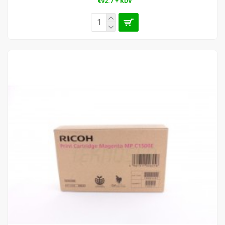
€92.7 + KDV