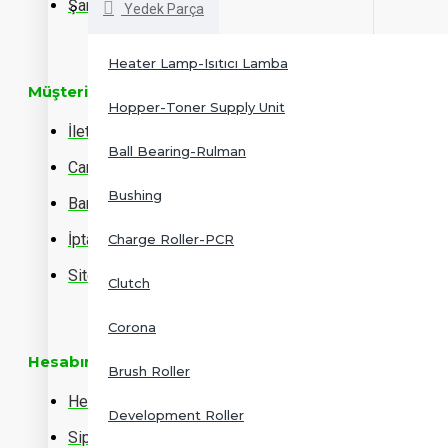
Şartlar & Koşullar
Yedek Parça
Heater Lamp-Isıtıcı Lamba
Müşteri Hizmetleri
Hopper-Toner Supply Unit
İletişim
Ball Bearing-Rulman
Cari Ödeme
Bushing
Banka Hesap Bilgileri
İptal, İade, Değişim
Charge Roller-PCR
Site Haritası
Clutch
Corona
Hesabım
Brush Roller
Hesabım
Development Roller
Sipariş Geçmişim