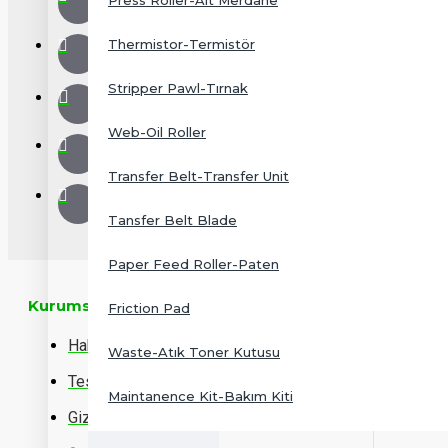
Press Roller-Alt Merdane
Thermistor-Termistör
Stripper Pawl-Tırnak
Web-Oil Roller
Transfer Belt-Transfer Unit
Tansfer Belt Blade
Paper Feed Roller-Paten
Kurumsal
Friction Pad
Hakkımızda
Waste-Atık Toner Kutusu
Teslimat Bilgileri
Maintanence Kit-Bakım Kiti
Gizlilik Politikası