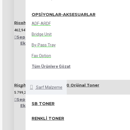
OPSIYONLAR-AKSESUARLAR
Ricoh AF031061 Paper Pickup Roller
ADF-ARDF
462,94TL
Bridge Unit
Sepete
Alışveriş
Karşılaştırma
Ekle
Listeme
listesine
By-Pass Tray
Ekle
ekle
Fax Option
Tüm Ürünlere Gözat
Ricoh Pro 8100-8110-8120 Orijinal Toner
Sarf Malzeme
5.799,20TL
Sepete
Alışveriş
Karşılaştırma
SB TONER
Ekle
Listeme
listesine
Ekle
ekle
RENKLI TONER