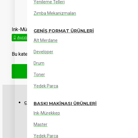
Yenileme Telleri
Zımba Mekanizmaları
Ink-Mürekkep Uygun Fiyat ve Stoktan Gönderiyle Teknoser
GENIŞ FORMAT ÜRÜNLERI
Alt Merdane
Developer
Bu kategoride ürün bulunamadı.
Drum
Toner
Yedek Parça
ÇOK SATANLAR
BASKI MAKINASI ÜRÜNLERI
Ink-Mürekkep
Master
Yedek Parça