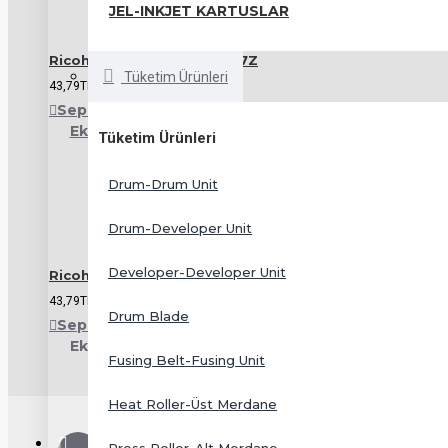
JEL-INKJET KARTUSLAR
Ricoh A1903155 Idle Gear 17Z
Tüketim Ürünleri
43,79TL
Sepete
Alışveriş
Karşılaştırma
Ekle
Listeme
listesine
Tüketim Ürünleri
Ekle
ekle
Drum-Drum Unit
Drum-Developer Unit
Developer-Developer Unit
Ricoh AA060539 Spring For Upper Picker Finger
43,79TL
Drum Blade
Sepete
Alışveriş
Karşılaştırma
Ekle
Listeme
listesine
Fusing Belt-Fusing Unit
Ekle
ekle
Heat Roller-Üst Merdane