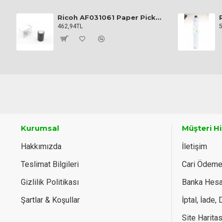
Ricoh AF031061 Paper Pickup Roller
462,94TL
Kurumsal
Müşteri H
Hakkımızda
İletişim
Teslimat Bilgileri
Cari Ödem
Gizlilik Politikası
Banka Hesap
Şartlar & Koşullar
İptal, İade,
Site Haritas