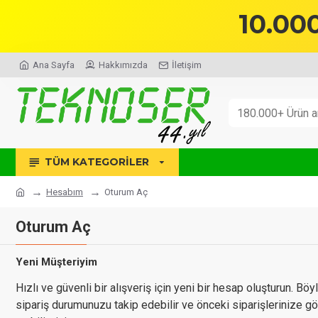
10.00
Ana Sayfa
Hakkımızda
İletişim
TÜM KATEGORILER
Hesabım
Oturum Aç
Oturum Aç
Yeni Müşteriyim
Hızlı ve güvenli bir alışveriş için yeni bir hesap oluşturun. Böy
sipariş durumunuzu takip edebilir ve önceki siparişlerinize g