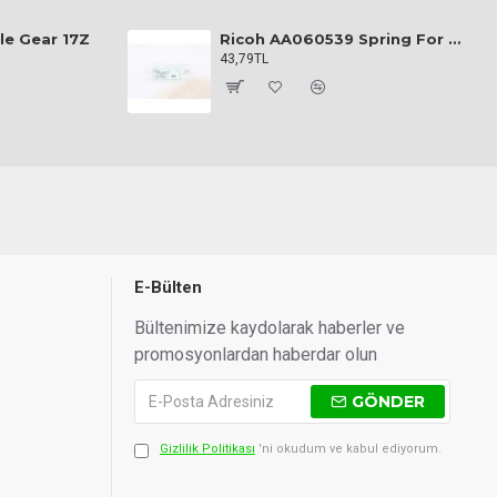
le Gear 17Z
Ricoh AA060539 Spring For Upper Picker Finger
43,79TL
E-Bülten
Bültenimize kaydolarak haberler ve
promosyonlardan haberdar olun
GÖNDER
Gizlilik Politikası
'ni okudum ve kabul ediyorum.