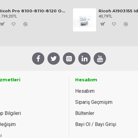
Ricoh Pro 8100-8110-8120 Orijinal Toner
Ricoh A1903155 Id
5.799,20TL
43,79TL
izmetleri
Hesabım
Hesabım
e
Sipariş Geçmişim
 Bilgileri
Bültenler
 Değişim
Bayi Ol / Bayi Girişi
ı